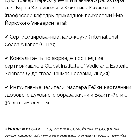
Сузи Тхакер, первой ученицы и личного редактора
книг Берта Хеллингера, и Кристины Казановой
(профессор кафедры прикладной психологии Нью-
Йоркского Университета);
✔ Сертифицированные лайф-коучи (International
Coach Alliance (США);
✔ Консультанты по аюрведе, прошедшие
сертификацию в Global Institute of Vedic and Esoteric
Sciences (у доктора Танмая Госвами, Индия);
✔ Интуитивные целители; мастера Рейки; наставники
здорового духовного образа жизни и Бхакти-йоги с
30-летним опытом.
«
Наша миссия
— гармония семейных и родовых
отношений. Мы подталкиваем людей к тому, чтобы